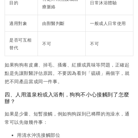
目的
日常沐浴體驗
療脈絡
適用對象
由獸醫判斷
一般成人日常使用
是否可互相
不可
不可
替代
如果狗狗有皮膚、掉毛、搔癢、紅腫或異味等問題，正確起
點是先讓獸醫評估原因。不要因為看到「硫磺」兩個字，就
把不同產品當成同一件事。
四、人用溫泉粉或入浴劑，狗狗不小心接觸到了怎麼
辦？
如果是少量、短暫接觸，例如狗狗踩到已稀釋的泡澡水，通
常可以先做幾件事：
用清水沖洗接觸部位