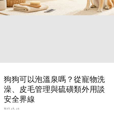
狗狗可以泡溫泉嗎？從寵物洗
澡、皮毛管理與硫磺類外用談
安全界線
MAY 28, 26