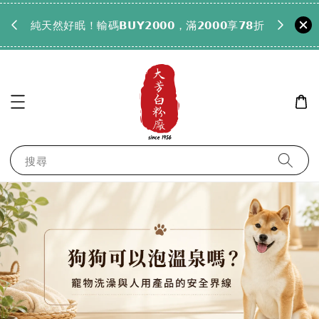
𝟵𝟵全
純天然好眠！輸碼𝗕𝗨𝗬𝟮𝟬𝟬𝟬，滿𝟮𝟬𝟬𝟬享𝟳𝟴折
搜尋