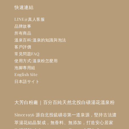
快速連結
LINE@真人客服
品牌故事
所有商品
溫泉百科:溫泉的知識與泡法
客戶評價
常見問題FAQ
使用方式:溫泉粉怎麼用
泡腳專用組
English Site
日本語サイト
大芳白粉廠｜百分百純天然北投白磺湯花溫泉粉
Since1956 源自北投硫磺谷第一道泉源，堅持古法濃
萃湯花結晶製成，無香料、無添加，打造安心居家