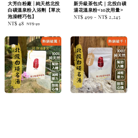
大芳白粉廠 | 純天然北投
新升級茶包式｜北投白磺
白磺溫泉粉入浴劑【單次
湯花溫泉粉<10次用量>
泡澡輕巧包】
Regular
NT$ 499
-
NT$ 2,245
Sale
NT$ 48
Regular
NT$ 49
price
price
price
優惠