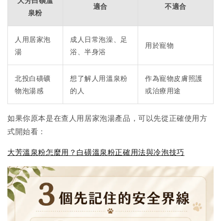
大芳白磺溫
適合
不適合
泉粉
人用居家泡
成人日常泡澡、足
用於寵物
湯
浴、半身浴
北投白磺礦
想了解人用溫泉粉
作為寵物皮膚照護
物泡湯感
的人
或治療用途
如果你原本是在查人用居家泡湯產品，可以先從正確使用方
式開始看：
大芳溫泉粉怎麼用？白磺溫泉粉正確用法與冷泡技巧