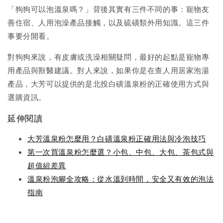
「狗狗可以泡溫泉嗎？」背後其實有三件不同的事：寵物友
善住宿、人用泡澡產品接觸，以及硫磺類外用知識。這三件
事要分開看。
對狗狗來說，有皮膚或洗澡相關疑問，最好的起點是寵物專
用產品與獸醫建議。對人來說，如果你是在查人用居家泡湯
產品，大芳可以提供的是北投白磺溫泉粉的正確使用方式與
選購資訊。
延伸閱讀
大芳溫泉粉怎麼用？白磺溫泉粉正確用法與冷泡技巧
第一次買溫泉粉怎麼選？小包、中包、大包、茶包式與
超值組差異
溫泉粉泡腳全攻略：從水溫到時間，安全又有效的泡法
指南