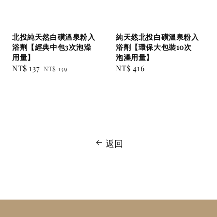
北投純天然白磺溫泉粉入
純天然北投白磺溫泉粉入
浴劑【經典中包3次泡澡
浴劑【環保大包裝10次
用量】
泡澡用量】
Sale
NT$ 137
Regular
Regular
NT$ 416
NT$ 139
price
price
price
返回