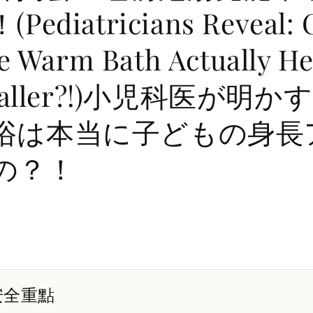
ediatricians Reveal: 
 Warm Bath Actually He
 Taller?!)小児科医が明
浴は本当に子どもの身長
の？！
個安全重點