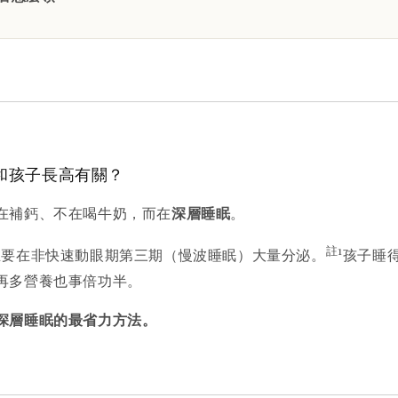
和孩子長高有關？
在補鈣、不在喝牛奶，而在
深層睡眠
。
註1
主要在非快速動眼期第三期（慢波睡眠）大量分泌。
孩子睡
再多營養也事倍功半。
深層睡眠的最省力方法。