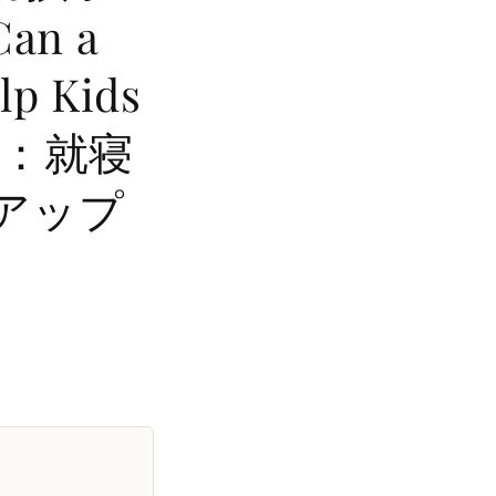
Can a
lp Kids
かす：就寝
アップ