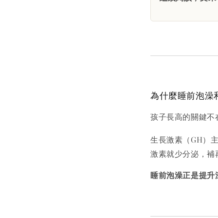
為什麼睡前泡澡
孩子長高的關鍵不
生長激素（GH）
激素就少分泌，補
睡前泡澡正是提升