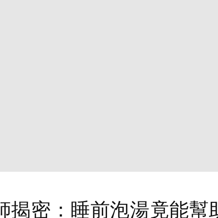
師揭密：睡前泡湯竟能幫