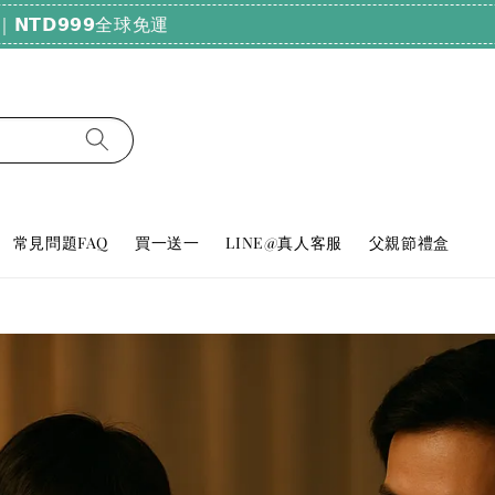
純天然好眠！輸碼𝗕𝗨𝗬𝟮𝟬𝟬𝟬，滿𝟮𝟬𝟬𝟬享𝟳𝟴折
常見問題FAQ
買一送一
LINE@真人客服
父親節禮盒