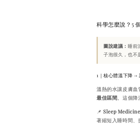
科學怎麼說？5 
圖說建議：
睡前
子泡很久，也不
1｜核心體溫下降 →
溫熱的水讓皮膚血
最佳區間
。這個降
📌
Sleep Medicin
著縮短入睡時間、