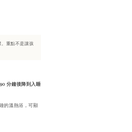
驟。重點不是讓孩
90 分鐘後降到入睡
0 分鐘的溫熱浴，可顯