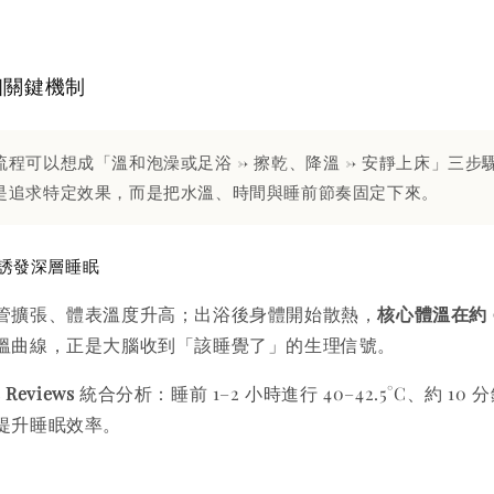
個關鍵機制
流程可以想成「溫和泡澡或足浴 → 擦乾、降溫 → 安靜上床」三步
是追求特定效果，而是把水溫、時間與睡前節奏固定下來。
 誘發深層睡眠
管擴張、體表溫度升高；出浴後身體開始散熱，
核心體溫在約 
溫曲線，正是大腦收到「該睡覺了」的生理信號。
e Reviews
統合分析：睡前 1–2 小時進行 40–42.5°C、約 1
提升睡眠效率。