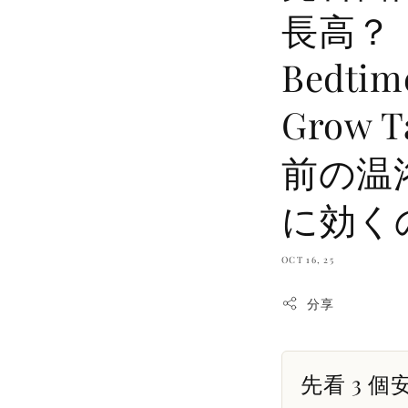
長高？！(P
Bedtime
Grow
前の温
に効く
OCT 16, 25
分享
先看 3 