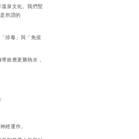
年溫泉文化。我們堅
就是所謂的
求「排毒」與「免疫
傳導效應更勝熱水，
：
感神經運作。