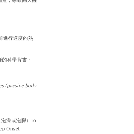
前進行適度的熱
嚴謹的科學背書：
s (passive body
浴（泡澡或泡腳）10
Onset