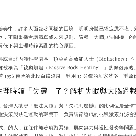
節奏中，許多人面臨著同樣的困境：明明身體已經疲憊不堪，
器，不斷重播會議清單或未來規劃。這種「大腦無法關機」的
質低下與生理時鐘紊亂的核心原因。
或台北內湖科學園區，頂尖的高效能人士（Biohackers）
稱為「被動加熱（Passive Body Heating）」的修復
 1956 傳承的北投白磺溫泉，利用 15 分鐘的居家洗浴，重
生理時鐘「失靈」了？解析失眠與大腦過
，台灣人搜尋「無法入睡」與「失眠怎麼辦」的比例位居全球
壓決策與缺乏運動的環境下，負責調節睡眠的褪黑激素分泌會
式」的人，往往伴隨著肩頸緊繃、肌肉無力與慢性發炎等問題
進入休眠狀態，即便入睡，深度睡眠（δ 波）的時間也會大幅