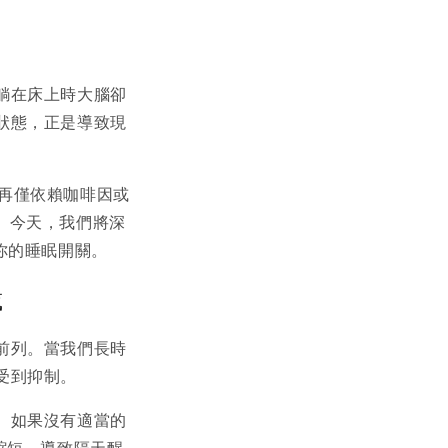
躺在床上時大腦卻
狀態，正是導致現
不再僅依賴咖啡因或
策略。今天，我們將深
啟你的睡眠開關。
載
前列。當我們長時
受到抑制。
。如果沒有適當的
縮短，導致隔天醒