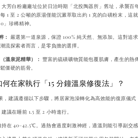
：
大芳白粉廠廠址位於日治時期「北投陶器所」舊址，承襲百
每 1 至 2 公噸的原湯僅能沉澱萃取出約 1 克的白磺粉末，這
,000」珍稀精神。
純粹：
嚴選第一道泉源，保證 100% 純天然、無添加。這對追
康潮流探索者而言，是零負擔的選擇。
質（溫泉泥精華）：
豐富的硫磺礦物質能包覆肌膚，產生的熱
放鬆僵硬的筋骨。
何在家執行「15 分鐘溫泉修復法」？
果，建議遵循以下步驟，將居家泡澡轉化為高效能的復原儀式
：
建議在睡前 1.5 至 2 小時進行。
持在 40–42.5℃。過熱會過度刺激神經，適溫則能引導副交