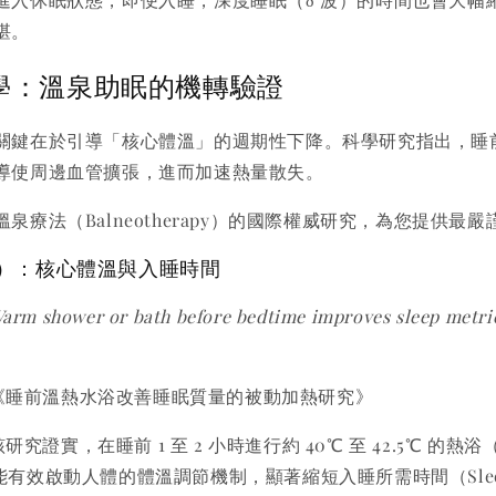
堪。
科學：溫泉助眠的機轉驗證
關鍵在於引導「核心體溫」的週期性下降。科學研究指出，睡
導使周邊血管擴張，進而加速熱量散失。
泉療法（Balneotherapy）的國際權威研究，為您提供最
一）：核心體溫與入睡時間
arm shower or bath before bedtime improves sleep metric
《睡前溫熱水浴改善睡眠質量的被動加熱研究》
研究證實，在睡前 1 至 2 小時進行約 40℃ 至 42.5℃ 的熱
，能有效啟動人體的體溫調節機制，顯著縮短入睡所需時間（Sleep 