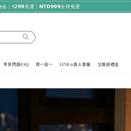
純天然好眠！輸碼𝗕𝗨𝗬𝟮𝟬𝟬𝟬，滿𝟮𝟬𝟬𝟬享𝟳𝟴折
常見問題FAQ
買一送一
LINE@真人客服
父親節禮盒