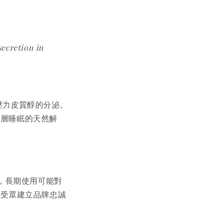
secretion in
壓力皮質醇的分泌。
深層睡眠的天然解
，長期使用可能對
讓受眾建立品牌忠誠