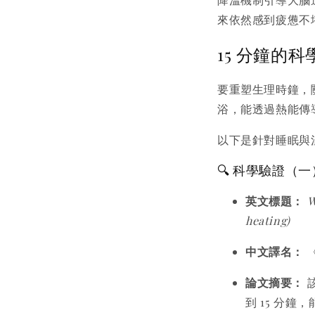
來依然感到疲憊不
15 分鐘的
要重塑生理時鐘，
浴，能透過熱能傳
以下是針對睡眠與溫
🔍 科學驗證（
英文標題：
W
heating)
中文譯名：
論文摘要：
該
到 15 分鐘