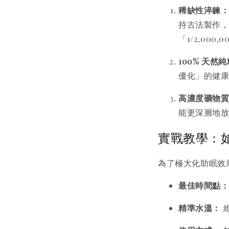
稀缺性淬鍊
持古法製作，
「1/2,000
100% 天然
優化」的健
高濃度礦物
能更深層地
實戰教學：如
為了極大化助眠效
最佳時間點
精準水溫：
維