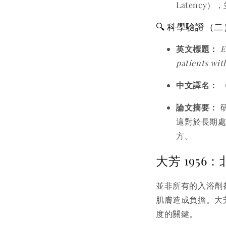
Latency
🔍 科學驗證（
英文標題：
E
patients wit
中文譯名：
論文摘要：
這對於長期
方。
大芳 195
並非所有的入浴劑
肌膚造成負擔。大芳
度的關鍵。