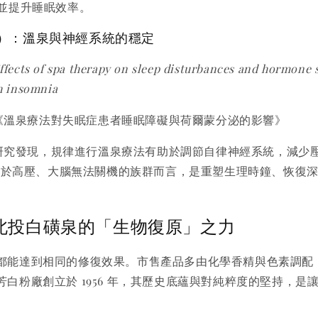
），並提升睡眠效率。
二）：溫泉與神經系統的穩定
ffects of spa therapy on sleep disturbances and hormone 
h insomnia
《溫泉療法對失眠症患者睡眠障礙與荷爾蒙分泌的影響》
研究發現，規律進行溫泉療法有助於調節自律神經系統，減少
處於高壓、大腦無法關機的族群而言，是重塑生理時鐘、恢復
6：北投白磺泉的「生物復原」之力
都能達到相同的修復效果。市售產品多由化學香精與色素調配
白粉廠創立於 1956 年，其歷史底蘊與對純粹度的堅持，是