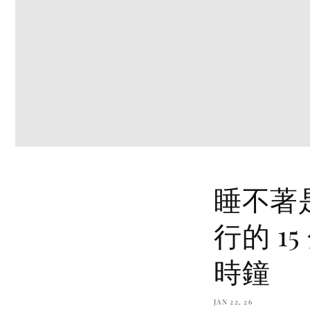
睡不著
行的 
時鐘
JAN 22, 26