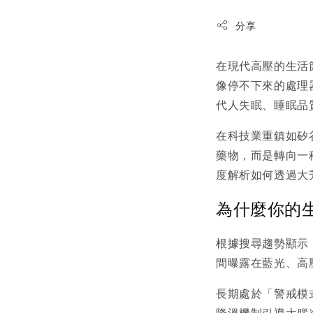
分享
在現代高壓的生活
像停不下來的處理
代人失眠、睡眠品
在科技業重鎮如矽谷
藥物，而是轉向一種被
度解析如何透過大芳
為什麼你的
根據搜尋趨勢顯示
間曝露在藍光、高
長期處於「警戒模
降溫機制引導大腦