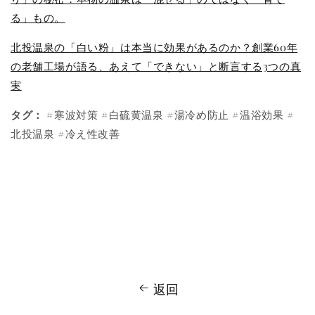
る」もの。
北投温泉の「白い粉」は本当に効果があるのか？創業60年
の老舗工場が語る、あえて「できない」と断言する3つの真
実
タグ：
#寒波対策 #白硫黄温泉 #湯冷め防止 #温浴効果 #
北投温泉 #冷え性改善
返回