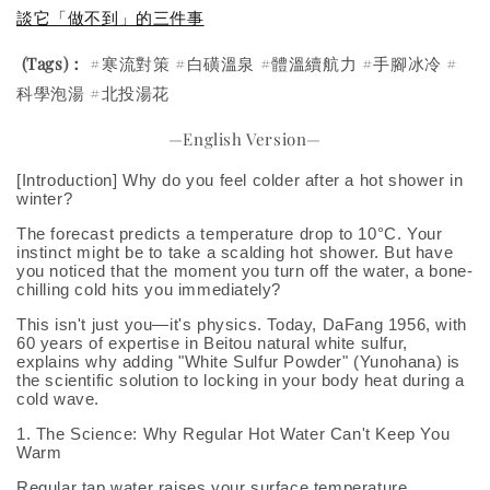
談它「做不到」的三件事
(Tags)：
#寒流對策 #白磺溫泉 #體溫續航力 #手腳冰冷 #
科學泡湯 #北投湯花
—English Version—
[Introduction] Why do you feel colder after a hot shower in
winter?
The forecast predicts a temperature drop to 10°C. Your
instinct might be to take a scalding hot shower. But have
you noticed that the moment you turn off the water, a bone-
chilling cold hits you immediately?
This isn't just you—it's physics. Today, DaFang 1956, with
60 years of expertise in Beitou natural white sulfur,
explains why adding "White Sulfur Powder" (Yunohana) is
the scientific solution to locking in your body heat during a
cold wave.
1. The Science: Why Regular Hot Water Can't Keep You
Warm
Regular tap water raises your surface temperature