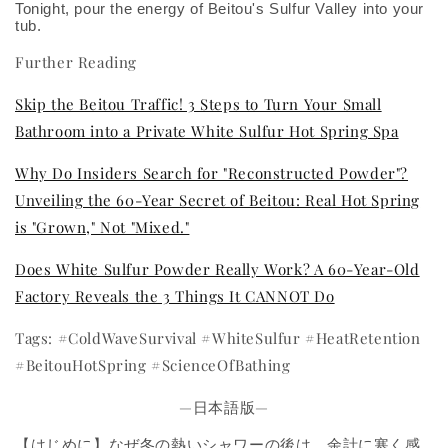
Tonight, pour the energy of Beitou's Sulfur Valley into your
tub.
Further Reading
Skip the Beitou Traffic! 3 Steps to Turn Your Small
Bathroom into a Private White Sulfur Hot Spring Spa
Why Do Insiders Search for "Reconstructed Powder"?
Unveiling the 60-Year Secret of Beitou: Real Hot Spring
is "Grown," Not "Mixed."
Does White Sulfur Powder Really Work? A 60-Year-Old
Factory Reveals the 3 Things It CANNOT Do
Tags: #ColdWaveSurvival #WhiteSulfur #HeatRetention
#BeitouHotSpring #ScienceOfBathing
—日本語版—
【はじめに】なぜ冬の熱いシャワーの後は、余計に寒く感