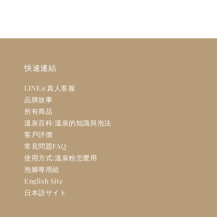
快速連結
LINE@真人客服
品牌故事
所有商品
溫泉百科:溫泉的知識與泡法
客戶評價
常見問題FAQ
使用方式:溫泉粉怎麼用
泡腳專用組
English Site
日本語サイト