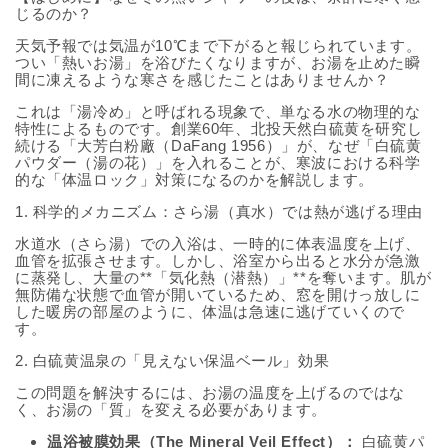
じるのか？
天気予報では気温が10℃まで下がると報じられています。
つい「熱いお湯」を浴びたくなりますが、お湯を止めた瞬
間に凍えるような寒さを感じたことはありませんか？
これは「湯冷め」と呼ばれる現象で、単なる水の物理的な
特性によるものです。創業60年、北投天然白硫黄を研究し
続ける「大芳白粉廠（DaFang 1956）」が、なぜ「白硫黄
パウダー（湯の花）」を入れることが、寒波における科学
的な「体温ロック」対策になるのかを解説します。
1. 科学的メカニズム：さら湯（真水）では熱が逃げる理由
水道水（さら湯）での入浴は、一時的に体表温度を上げ、
血管を拡張させます。しかし、浴室から出ると水分が急激
に蒸発し、大量の**「気化熱（潜熱）」**を奪います。肌が
無防備な状態で血管が開いているため、窓を開けっ放しに
した暖房の部屋のように、体温は急速に逃げていくので
す。
2. 白硫黄温泉の「見えない保温ベール」効果
この問題を解決するには、お湯の温度を上げるのではな
く、お湯の「質」を変える必要があります。
温浴被膜効果（The Mineral Veil Effect）：
白硫黄パ