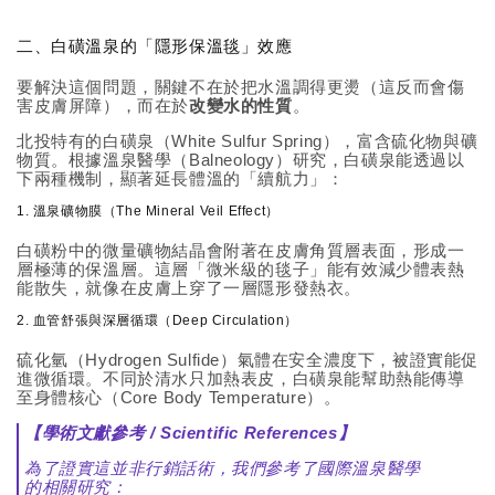
二、白磺溫泉的「隱形保溫毯」效應
要解決這個問題，關鍵不在於把水溫調得更燙（這反而會傷
害皮膚屏障），而在於
改變水的性質
。
北投特有的白磺泉（White Sulfur Spring），富含硫化物與礦
物質。根據溫泉醫學（Balneology）研究，白磺泉能透過以
下兩種機制，顯著延長體溫的「續航力」：
1. 溫泉礦物膜（The Mineral Veil Effect）
白磺粉中的微量礦物結晶會附著在皮膚角質層表面，形成一
層極薄的保溫層。這層「微米級的毯子」能有效減少體表熱
能散失，就像在皮膚上穿了一層隱形發熱衣。
2. 血管舒張與深層循環（Deep Circulation）
硫化氫（Hydrogen Sulfide）氣體在安全濃度下，被證實能促
進微循環。不同於清水只加熱表皮，白磺泉能幫助熱能傳導
至身體核心（Core Body Temperature）。
【學術文獻參考 / Scientific References】
為了證實這並非行銷話術，我們參考了國際溫泉醫學
的相關研究：