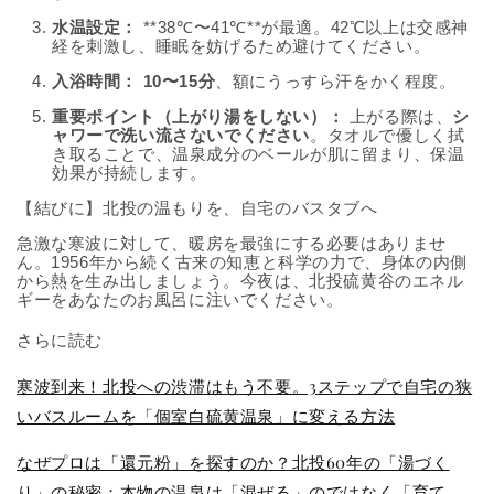
水温設定：
**38℃〜41℃**が最適。42℃以上は交感神
経を刺激し、睡眠を妨げるため避けてください。
入浴時間：
10〜15分
、額にうっすら汗をかく程度。
重要ポイント（上がり湯をしない）：
上がる際は、
シ
ャワーで洗い流さないでください
。タオルで優しく拭
き取ることで、温泉成分のベールが肌に留まり、保温
効果が持続します。
【結びに】北投の温もりを、自宅のバスタブへ
急激な寒波に対して、暖房を最強にする必要はありませ
ん。1956年から続く古来の知恵と科学の力で、身体の内側
から熱を生み出しましょう。今夜は、北投硫黄谷のエネル
ギーをあなたのお風呂に注いでください。
さらに読む
寒波到来！北投への渋滞はもう不要。3ステップで自宅の狭
いバスルームを「個室白硫黄温泉」に変える方法
なぜプロは「還元粉」を探すのか？北投60年の「湯づく
り」の秘密：本物の温泉は「混ぜる」のではなく「育て