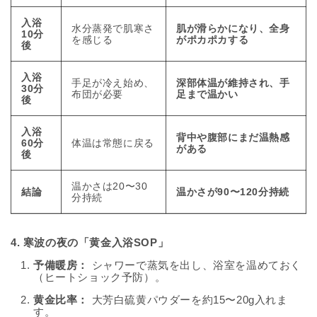
入浴
水分蒸発で肌寒さ
肌が滑らかになり、全身
10分
を感じる
がポカポカする
後
入浴
手足が冷え始め、
深部体温が維持され、手
30分
布団が必要
足まで温かい
後
入浴
背中や腹部にまだ温熱感
60分
体温は常態に戻る
がある
後
温かさは20〜30
結論
温かさが90〜120分持続
分持続
4. 寒波の夜の「黄金入浴SOP」
予備暖房：
シャワーで蒸気を出し、浴室を温めておく
（ヒートショック予防）。
黄金比率：
大芳白硫黄パウダーを約15〜20g入れま
す。