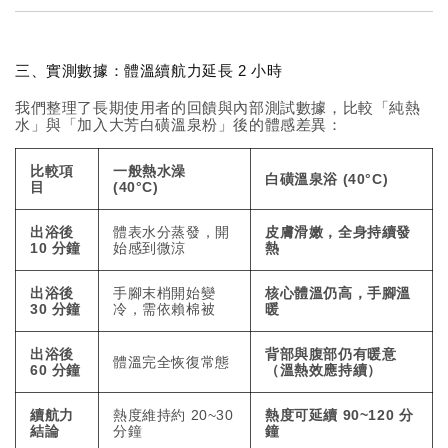
三、實測數據：體溫續航力延長 2 小時
我們整理了長期使用者的回饋與內部測試數據，比較「純熱
水」與「加入大芳白磺溫泉粉」後的體感差異：
比較項
一般熱水澡
白磺溫泉浴 (40°C)
目
(40°C)
出浴後
體表水分蒸發，開
皮膚滑嫩，全身持續發
10 分鐘
始感到微涼
熱
出浴後
手腳末梢開始變
核心體溫仍高，手腳溫
30 分鐘
冷，需依賴棉被
暖
出浴後
背部與腹部仍有暖意
體溫完全恢復常態
60 分鐘
（溫熱效應持續）
續航力
熱度維持約 20~30
熱度可延續 90~120 分
結論
分鐘
鐘