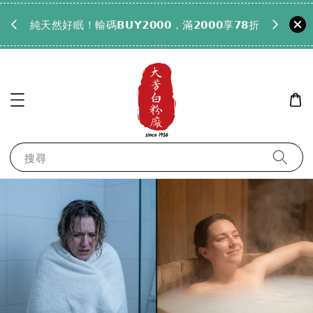
𝟵𝟵全
純天然好眠！輸碼𝗕𝗨𝗬𝟮𝟬𝟬𝟬，滿𝟮𝟬𝟬𝟬享𝟳𝟴折
搜尋