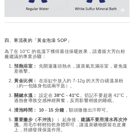
四、寒流夜的「黃金泡澡 SOP」
為了在 10°C 的低溫下獲得最佳保暖效果，請遵循大芳白粉
廠建議的專業步驟：
預熱浴室：
先開蓮蓬頭熱水，讓蒸氣充滿浴室，避免溫
差衝擊。
黃金比例：
在浴缸中放入約 7-12g 的大芳白磺溫泉粉
（約一包隨身包或兩平匙）。
關鍵水溫：
設定在
38°C - 41°C
。切記不要超過 42°C，
過熱會導致交感神經興奮，反而影響稍後的睡眠。
浸泡時間：
10 - 15 分鐘
，額頭微微出汗即可。
重要撇步（不沖洗）：
起身後，
建議不要用清水再次沖
洗
。用毛巾輕輕拍乾身體即可，讓溫泉礦物膜留在皮膚
上，持續發揮保溫作用。