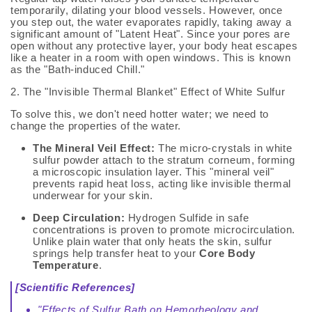
temporarily, dilating your blood vessels. However, once
you step out, the water evaporates rapidly, taking away a
significant amount of "Latent Heat". Since your pores are
open without any protective layer, your body heat escapes
like a heater in a room with open windows. This is known
as the "Bath-induced Chill."
2. The "Invisible Thermal Blanket" Effect of White Sulfur
To solve this, we don't need hotter water; we need to
change the properties of the water.
The Mineral Veil Effect:
The micro-crystals in white
sulfur powder attach to the stratum corneum, forming
a microscopic insulation layer. This "mineral veil"
prevents rapid heat loss, acting like invisible thermal
underwear for your skin.
Deep Circulation:
Hydrogen Sulfide in safe
concentrations is proven to promote microcirculation.
Unlike plain water that only heats the skin, sulfur
springs help transfer heat to your
Core Body
Temperature
.
[Scientific References]
"Effects of Sulfur Bath on Hemorheology and