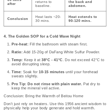
returns to
the back and
after
baseline.
abdomen.
Heat lasts ~20-
Heat extends to
Conclusion
30 mins.
90-120 mins.
4. The Golden SOP for a Cold Wave Night
Pre-heat:
Fill the bathroom with steam first.
Ratio:
Add 15-20g of DaFang White Sulfur Powder.
Temp:
Keep it at
38°C - 41°C
. Do not exceed 42°C to
avoid disrupting sleep.
Time:
Soak for
10-15 minutes
until your forehead
sweats slightly.
Pro Tip:
Do not rinse with plain water.
Pat dry to
keep the mineral veil active.
Conclusion: Bring the Warmth of Beitou Home
Don't just rely on heaters. Use this 1956 ancient wisdom to
physically help your body generate and hold warmth.