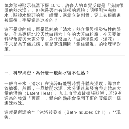
氣象預報顯示低溫下探 10°C，許多人的直覺反應是「洗個很
燙的熱水澡」。但你是否也有這樣的經驗：明明剛沖完熱
水，關掉水龍頭的那一瞬間，寒意立刻刺骨，穿上衣服躲進
被窩後，手腳還是冰冷的？
這不是你的錯，而是單純的「清水」熱容量與揮發特性的限
制。作為專研北投天然白磺六十年的大芳白粉廠，今天要從
科學角度與大家分享，為什麼加入「白磺溫泉粉（湯花）」
不只是為了儀式感，更是寒流期間「鎖住體溫」的物理學對
策。
ㄧ、科學揭密：為什麼一般熱水留不住熱？
一般自來水（清水）在洗澡時能暫時提升體表溫度，導致血
管擴張。然而，一旦離開水源，水分迅速蒸發會帶走體表大
量的潛熱（Latent Heat）。加上血管處於擴張狀態，若沒有
適當的物質「覆蓋」，體內的熱能會像開了窗的暖氣房一樣
迅速散逸。
這就是所謂的**「沐浴後發冷（Bath-induced Chill）」**現
象。