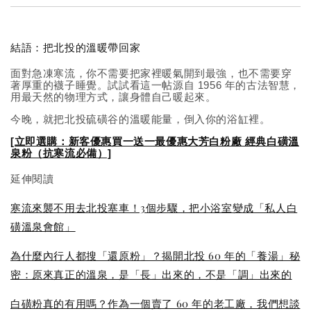
結語：把北投的溫暖帶回家
面對急凍寒流，你不需要把家裡暖氣開到最強，也不需要穿
著厚重的襪子睡覺。試試看這一帖源自 1956 年的古法智慧，
用最天然的物理方式，讓身體自己暖起來。
今晚，就把北投硫磺谷的溫暖能量，倒入你的浴缸裡。
[立即選購：新客優惠買一送一最優惠大芳白粉廠 經典白磺溫
泉粉（抗寒流必備）]
延伸閱讀
寒流來襲不用去北投塞車！3個步驟，把小浴室變成「私人白
磺溫泉會館」
為什麼內行人都搜「還原粉」？揭開北投 60 年的「養湯」秘
密：原來真正的溫泉，是「長」出來的，不是「調」出來的
白磺粉真的有用嗎？作為一個賣了 60 年的老工廠，我們想談