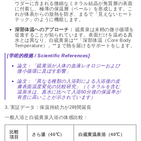
ウダーに含まれる微細なミネラル結晶が角質層の表面
に付着し、極薄の保温層（ベール）を形成します。こ
れが体表からの放熱を防ぎ、まるで「見えないヒート
テック」のように機能します。
深部体温へのアプローチ：
硫黄泉は末梢の微小循環を
促進することが知られています。表面だけを温める真
水とは異なり、白硫黄泉は**「深部体温（Core Body
Temperature）」**まで熱を届けるサポートをします。
[学術的根拠 / Scientific References]
論文：「硫黄浴が人体の血液レオロジーおよび
微小循環に及ぼす影響」
論文：「異なる種類の入浴剤による入浴後の皮
膚表面温度変化の比較研究」
（ミネラルを含む
温泉水は、真水に比べて入浴60分後の保温率が
有意に高いことが示されています）
3. 実証データ：保温持続力が2時間延長
一般入浴と白硫黄泉入浴の体感比較：
比較
さら湯（40℃）
白硫黄温泉浴（40℃）
項目