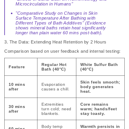
Microcirculation in Humans"
"Comparative Study on Changes in Skin
Surface Temperature After Bathing with
Different Types of Bath Additives"
(Evidence
shows mineral baths retain heat significantly
longer than plain water 60 mins post-bath).
3. The Data: Extending Heat Retention by 2 Hours
Comparison based on user feedback and internal testing:
Regular Hot
White Sulfur Bath
Feature
Bath (40°C)
(40°C)
Skin feels smooth;
10 mins
Evaporation
body generates
after
causes a chill.
heat.
Extremities
Core remains
30 mins
turn cold; need
warm; hands/feet
after
blankets.
stay toasty.
Body temp
Warmth persists in
60 mins