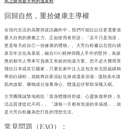
馬上購買最天然的溫泉粉
回歸自然，重拾健康主導權
在現代生活的高壓與資訊轟炸中，我們可能比以往更需要借
重大自然的療癒之力。正如使用者所說：「這不只是泡澡，
更是每天給自己一份健康的禮物」。大芳白粉廠以北投白磺
泉百年文化為基底，融合ESG精神與職人手作的堅持，為疲
憊的都市人帶來可負擔又有效的泡湯方案。您不必大費周章
飛往日本或其它國家，只要在家中注入這包含有北投硫磺精
華的白磺粉，就能將自家浴缸化身成溫泉浴場—溫熱泉水讓
肌肉放鬆、礦物成分滋養身心、體溫起伏幫助深睡入眠。
大芳團隊誠摯地相信「當身體獲得舒緩、心靈恢復寧靜，生
活品質便從此不同」。「讓每一天都有泡湯的幸福感」，就
是大芳白粉廠為您打造的理想生活。
常見問題（FAQ）：