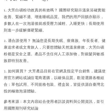
1.
大芳白磺粉功效真的有效嗎？ 國際研究顯示溫泉浴確實能
改善、緊繃不適、增進睡眠品質。我們的用戶回饋亦顯示，
多數人在一次泡湯後就感受壓力減輕、入睡更快；長期使用
則進一步緩解僵硬緊繃。
2.
適合誰使用？ 無論您是長期失眠、痠痛族、年長長者、健
康追求者或文青旅人，只要想體驗天然溫泉療效，大芳白磺
粉都是安全之選。產品不含任何人工添加物，對銀髮與敏感
族群特別友善。
3.
如何購買？ 大芳產品目前在官網及指定平台銷售，建議使
用官方網站或誠信電商選購，以確保品質。歡迎選購各種組
合：單包試用、不同規格包裝、禮盒裝，皆提供源自臺灣北
投的極致泡湯體驗。
參考來源：本文內容結合使用者訪談資料與公開資訊，並引
用國際期刊研究結論