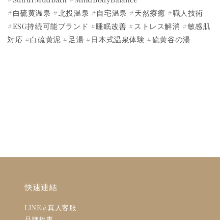
#白硫黄温泉 #北投温泉 #自宅温泉 #天然療癒 #職人技術
#ESG持続可能ブランド #睡眠改善 #ストレス解消 #敏感肌
対応 #白硫黄泥 #足湯 #日本式温泉体験 #硫黄谷の湯
快速連結
LINE@真人客服
品牌故事