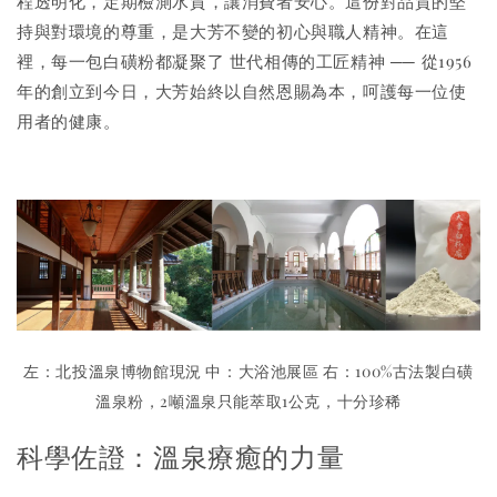
程透明化，定期檢測水質，讓消費者安心。這份對品質的堅
持與對環境的尊重，是大芳不變的初心與職人精神。在這
裡，每一包白磺粉都凝聚了 世代相傳的工匠精神 ── 從1956
年的創立到今日，大芳始終以自然恩賜為本，呵護每一位使
用者的健康。
左：北投溫泉博物館現況 中：大浴池展區 右：100%古法製白磺
溫泉粉，2噸溫泉只能萃取1公克，十分珍稀
科學佐證：溫泉療癒的力量