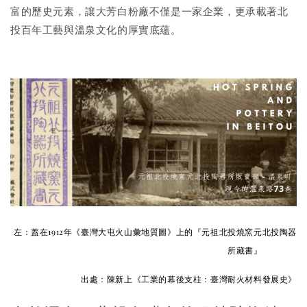
富的歷史元素，讓大芳白粉廠不僅是一家企業，更承載著北
投百年工藝與溫泉文化的厚實底蘊。
左：蓋在1912年《臺灣大屯火山彙地質圖》上的『元祖北投燒窯元北投陶器
所藏書』
出處：陳新上《工業的幕後支柱：臺灣耐火材料發展史》