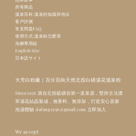
所有商品
溫泉百科:溫泉的知識與泡法
客戶評價
常見問題FAQ
使用方式:溫泉粉怎麼用
泡腳專用組
English Site
日本語サイト
大芳白粉廠｜百分百純天然北投白磺湯花溫泉粉
Since1956 源自北投硫磺谷第一道泉源，堅持古法濃
萃湯花結晶製成，無香料、無添加，打造安心居家
泡湯體驗 dafang1956@gmail.com 立即加入
We accept