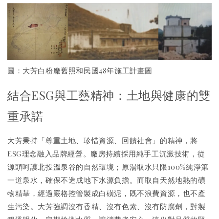
圖：大芳白粉廠舊照和民國48年施工計畫圖
結合ESG與工藝精神：土地與健康的雙
重承諾
大芳秉持「尊重土地、珍惜資源、回饋社會」的精神，將
ESG理念融入品牌經營。廠房持續採用純手工沉澱技術，從
源頭呵護北投溫泉谷的自然環境；原湯取水只限100%純淨第
一道泉水，確保不造成地下水源負擔。而取自天然地熱的礦
物精華，經過嚴格控管製成白磺泥，既不浪費資源，也不產
生污染。大芳強調沒有香精、沒有色素、沒有防腐劑，對製