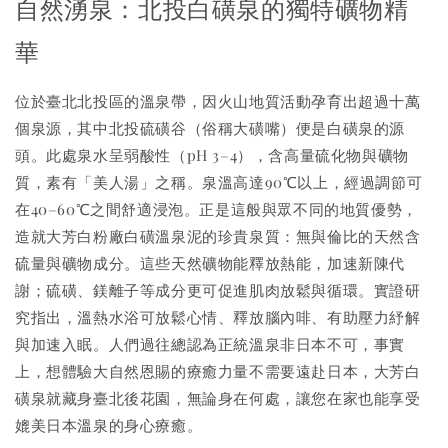
自然湧泉：北投白磺泉的獨特礦物精
華
位於臺北北投區的溫泉帶，因火山地質活動孕育出超過十萬
個泉源，其中北投硫磺谷（俗稱大磺嘴）便是白磺泉的源
頭。此處泉水呈弱酸性（pH 3–4），含高量硫化物與礦物
質，素有「美人湯」之稱。泉溫高達90℃以上，經過調節可
在40–60℃之間舒適浸泡。正是這般與眾不同的地質優勢，
造就大芳白粉廠白磺溫泉泥的珍貴泉質：無與倫比的天然含
硫量與礦物成分。這些天然礦物能釋放熱能，加速新陳代
謝；硫磺、鎂離子等成分更可促進肌肉放鬆與循環。實證研
究指出，溫熱水浴可放鬆心情、釋放腦內啡、有助壓力紓解
與加速入眠。人們過往總認為正統溫泉非日本不可，事實
上，想體驗大自然恩賜的療癒力量不需要遠赴日本，大芳白
磺泉就藏身臺北後花園，無論身在何處，讓您在家也能享受
媲美日本溫泉的身心療癒。