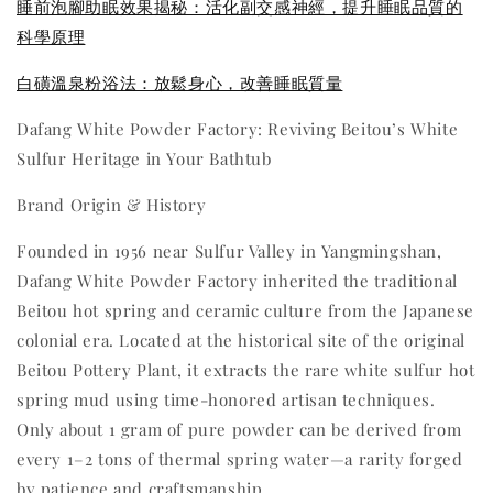
睡前泡腳助眠效果揭秘：活化副交感神經，提升睡眠品質的
科學原理
白磺溫泉粉浴法：放鬆身心，改善睡眠質量
Dafang White Powder Factory: Reviving Beitou’s White
Sulfur Heritage in Your Bathtub
Brand Origin & History
Founded in 1956 near Sulfur Valley in Yangmingshan,
Dafang White Powder Factory inherited the traditional
Beitou hot spring and ceramic culture from the Japanese
colonial era. Located at the historical site of the original
Beitou Pottery Plant, it extracts the rare white sulfur hot
spring mud using time-honored artisan techniques.
Only about 1 gram of pure powder can be derived from
every 1–2 tons of thermal spring water—a rarity forged
by patience and craftsmanship.