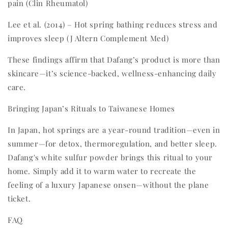
pain (Clin Rheumatol)
Lee et al. (2014) – Hot spring bathing reduces stress and
improves sleep (J Altern Complement Med)
These findings affirm that Dafang’s product is more than
skincare—it’s science-backed, wellness-enhancing daily
care.
Bringing Japan’s Rituals to Taiwanese Homes
In Japan, hot springs are a year-round tradition—even in
summer—for detox, thermoregulation, and better sleep.
Dafang's white sulfur powder brings this ritual to your
home. Simply add it to warm water to recreate the
feeling of a luxury Japanese onsen—without the plane
ticket.
FAQ