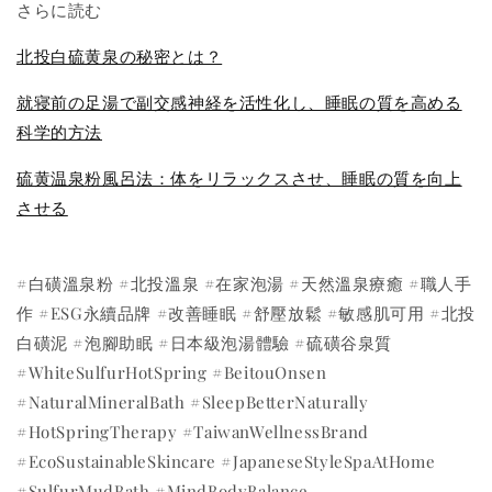
さらに読む
北投白硫黄泉の秘密とは？
就寝前の足湯で副交感神経を活性化し、睡眠の質を高める
科学的方法
硫黄温泉粉風呂法：体をリラックスさせ、睡眠の質を向上
させる
#白磺溫泉粉 #北投溫泉 #在家泡湯 #天然溫泉療癒 #職人手
作 #ESG永續品牌 #改善睡眠 #舒壓放鬆 #敏感肌可用 #北投
白磺泥 #泡腳助眠 #日本級泡湯體驗 #硫磺谷泉質
#WhiteSulfurHotSpring #BeitouOnsen
#NaturalMineralBath #SleepBetterNaturally
#HotSpringTherapy #TaiwanWellnessBrand
#EcoSustainableSkincare #JapaneseStyleSpaAtHome
#SulfurMudBath #MindBodyBalance