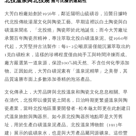
無可比擬的連結性
大芳白粉廠始創於1956年，鄰近陽明山硫磺谷，沿襲日據時
代北投傳統湯屋文化與陶瓷工藝。早期這裡以白土陶瓷與白
磺溫泉聞名，「北投燒」陶瓷即於此地誕生；而今大芳廠址
承襲百年陶瓷所精神，專注萃取北投白磺溫泉泥。從1960年
代起，大芳堅持古法製作：每1~2公噸原湯僅能沉澱萃取出約
1克白磺粉末，這樣的珍稀程度僅由純手工與時間淬煉而成。
廠方嚴選第一道泉源，保證100%純天然、不含任何化學添加
物。正因如此，大芳白磺泥素有「溫泉泥精華」之美譽，其
品質遠勝市面上多數添加香精的泡浴產品。
文化傳承上，大芳品牌與北投溫泉和陶瓷文化息息相關。早
在清代，北投即以優質瓷土聞名，日治時期更繁盛溫泉與陶
瓷產業，當時北投地區重要開發者–松本龜太郎更在此創建日
式溫泉旅館與陶器所。如今原北投陶器所地點即是大芳舊
址，用於生產白磺溫泉泥產品。北投溫泉博物館（1913年
建）展示的硫磺泉水，也是與大芳產品屬同源礦泉。這些豐