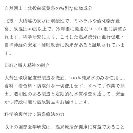
自然湧出：北投白硫黄泉の特別な鉱物成分
北投・大磺嘴の泉水は弱酸性で、ミネラルや硫化物が豊
富。泉温は90度以上で、冷却後に最適な40～60度に調整さ
れます。科学研究により、こうした温泉成分は血行促進・
自律神経の安定・睡眠改善に効果があると証明されていま
す。
ESGと職人精神の融合
大芳は環境配慮型製造を徹底。100％純泉水のみを使用し、
香料・着色料・防腐剤を一切使用せず、すべて手作業で抽
出。透明性のある製造と定期的な水質検査を通して、安全
かつ持続可能な温泉製品をお届けします。
科学的裏付け：温泉療法の力
以下の国際医学研究は、温泉療法が健康に有益であること