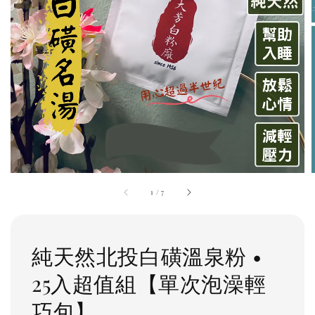
1
/
7
純天然北投白磺溫泉粉 •
25入超值組【單次泡澡輕
巧包】