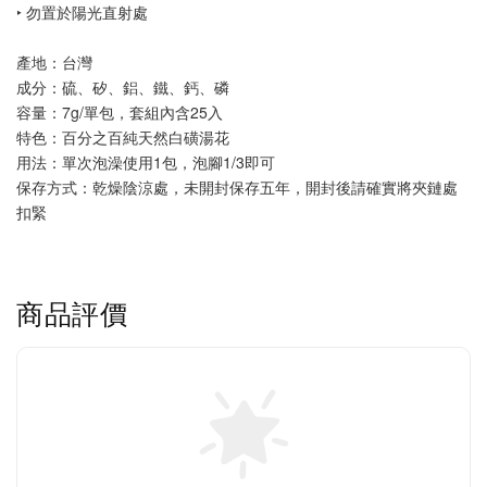
‣ 勿置於陽光直射處
產地：台灣
成分：硫、矽、鋁、鐵、鈣、磷
容量：7g/單包，套組內含25入
特色：百分之百純天然白磺湯花
用法：
單次泡澡使用1包，泡腳1/3即可
保存方式：乾燥陰涼處，未開封保存五年，開封後請確實將夾鏈處
扣緊
商品評價