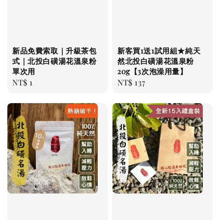
新品免費索取｜升級茶包
新客買1送1試用組★純天
式｜北投白磺湯花溫泉粉
然北投白磺湯花溫泉粉
單次用
20g【3次泡澡用量】
Regular
NT$ 1
Regular
NT$ 137
price
price