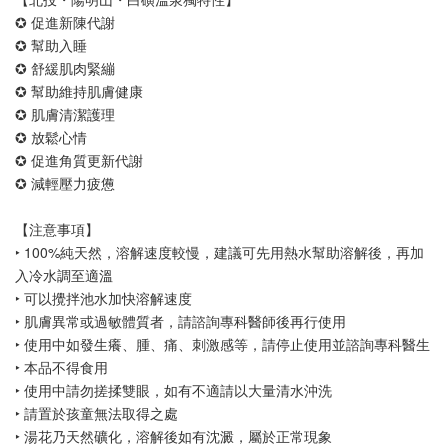
✪ 促進新陳代謝
✪ 幫助入睡
✪ 舒緩肌肉緊繃
✪ 幫助維持肌膚健康
✪ 肌膚清潔護理
✪ 放鬆心情
✪ 促進角質更新代謝
✪ 減輕壓力疲憊
【注意事項】
‣ 100%純天然，溶解速度較慢，建議可先用熱水幫助溶解後，再加
入冷水調至適溫
‣ 可以攪拌池水加快溶解速度
‣ 肌膚異常或過敏體質者，請諮詢專科醫師後再行使用
‣ 使用中如發生癢、腫、痛、刺激感等，請停止使用並諮詢專科醫生
‣ 本品不得食用
‣ 使用中請勿搓揉雙眼，如有不適請以大量清水沖洗
‣ 請置於孩童無法取得之處
‣ 湯花乃天然礦化，溶解後如有沈澱，屬於正常現象