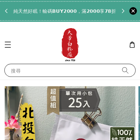
𝟵𝟵全
純天然好眠！輸碼𝗕𝗨𝗬𝟮𝟬𝟬𝟬，滿𝟮𝟬𝟬𝟬享𝟳𝟴折
搜尋