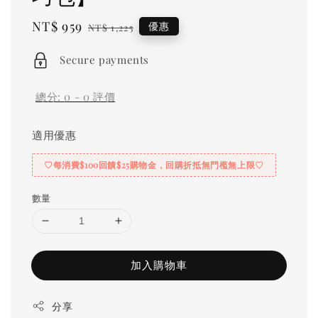
Sale
NT$ 959
Regular
優惠
NT$ 1,225
price
price
Secure payments
總分:
0
-
0
評價
適用優惠
♡每消費$100回饋$25購物金，回購折抵無門檻無上限♡
數量
加入購物車
分享