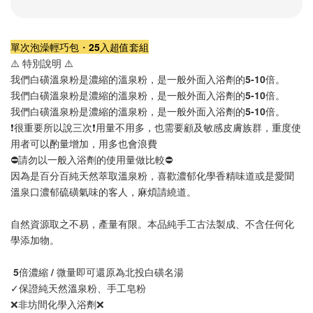
單次泡澡輕巧包・25入超值套組
⚠️ 特別說明 ⚠️
我們白磺溫泉粉是濃縮的溫泉粉，是一般外面入浴劑的
5-10
倍。
我們白磺溫泉粉是濃縮的溫泉粉，是一般外面入浴劑的
5-10
倍。
我們白磺溫泉粉是濃縮的溫泉粉，是一般外面入浴劑的
5-10
倍。
❗️很重要所以說三次❗️用量不用多，也需要顧及敏感皮膚族群，重度使
用者可以酌量增加，用多也會浪費
⛔️
請勿以一般入浴劑的使用量做比較
⛔️
因為是百分百純天然萃取溫泉粉，喜歡濃郁化學香精味道或是愛聞
溫泉口濃郁硫磺氣味的客人，麻煩請繞道。
自然資源取之不易，產量有限。本品純手工古法製成、不含任何化
學添加物。
 5倍濃縮 / 微量即可還原為北投白磺名湯
✓保證純天然溫泉粉、手工皂粉
❌非坊間化學入浴劑❌