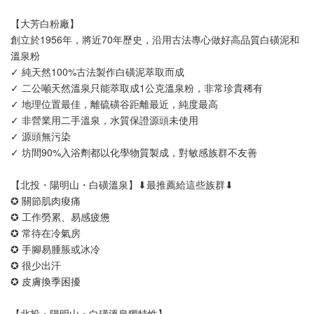
【大芳白粉廠】
創立於1956年，將近70年歷史，沿用古法專心做好高品質白磺泥和
溫泉粉
✓ 純天然100%古法製作白磺泥萃取而成
✓ 二公噸天然溫泉只能萃取成1公克溫泉粉，非常珍貴稀有
✓ 地理位置最佳，離硫磺谷距離最近，純度最高
✓ 非營業用二手溫泉，水質保證源頭未使用
✓ 源頭無污染
✓ 坊間90%入浴劑都以化學物質製成，對敏感族群不友善
【北投・陽明山・白磺溫泉】⬇︎最推薦給這些族群⬇︎
✪ 關節肌肉痠痛
✪ 工作勞累、易感疲憊
✪ 常待在冷氣房
✪ 手腳易腫脹或冰冷
✪ 很少出汗
✪ 皮膚換季困擾
【北投・陽明山・白磺溫泉獨特性】