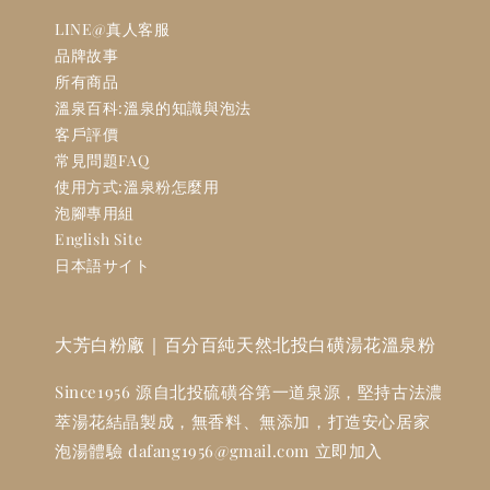
LINE@真人客服
品牌故事
所有商品
溫泉百科:溫泉的知識與泡法
客戶評價
常見問題FAQ
使用方式:溫泉粉怎麼用
泡腳專用組
English Site
日本語サイト
大芳白粉廠｜百分百純天然北投白磺湯花溫泉粉
Since1956 源自北投硫磺谷第一道泉源，堅持古法濃
萃湯花結晶製成，無香料、無添加，打造安心居家
泡湯體驗 dafang1956@gmail.com 立即加入