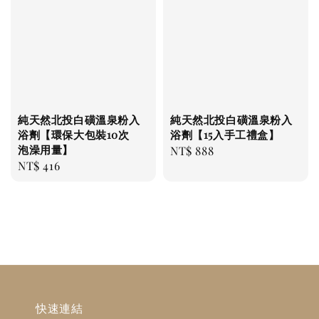
純天然北投白磺溫泉粉入
純天然北投白磺溫泉粉入
浴劑【環保大包裝10次
浴劑【15入手工禮盒】
泡澡用量】
Regular
NT$ 888
Regular
NT$ 416
price
price
快速連結