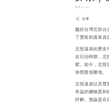
JUN 13, 23
分享
位
於台灣北部台
了豐富的溫泉資
北投溫泉的歷史
在日治時期，北
鬆。如今，北投
休閒度假勝地。
北投溫泉以其豐
有益的礦物質和
紓解。無論是在