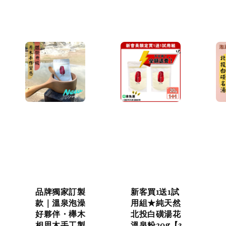
品牌獨家訂製
新客買1送1試
款｜溫泉泡澡
用組★純天然
好夥伴・櫸木
北投白磺湯花
相思木手工製
溫泉粉20g【3