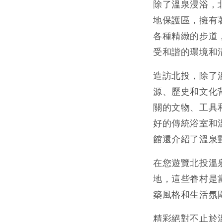
除了溫泉浸浴，
地保護區，擁有
各種精緻的步道
受和諧的環境和
造訪北投，除了
源、歷史和文化
關的文物、工具
好的傳統浴室和
館還介紹了溫泉
在您遊覽北投溫
地，這些眷村是
築風格和生活氛
精彩絕對不止於