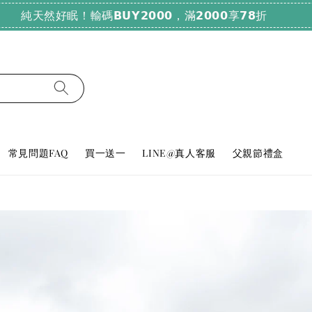
純天然好眠！輸碼𝗕𝗨𝗬𝟮𝟬𝟬𝟬，滿𝟮𝟬𝟬𝟬享𝟳𝟴折
常見問題FAQ
買一送一
LINE@真人客服
父親節禮盒