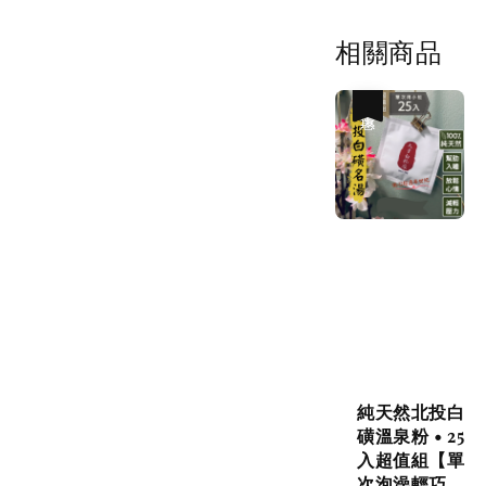
相關商品
優惠
純天然北投白
磺溫泉粉 • 25
入超值組【單
次泡澡輕巧