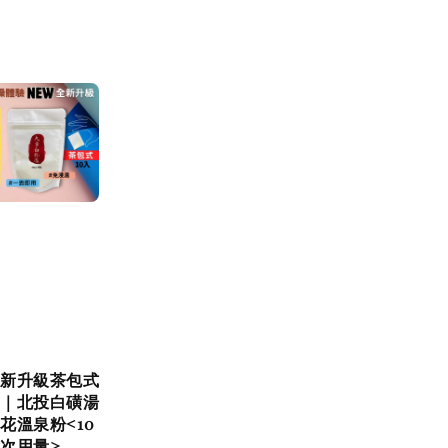
新升級茶包式
｜北投白磺湯
花溫泉粉<10
次用量>