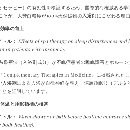
オセラピー）の有効性を検証するため、国際的な権威ある学
こそが、大芳白粉廠が100%天然鉱物の
入浴剤
にこだわる理
眠効率の向上
イトル：
Effects of spa therapy on sleep disturbances and
on in patients with insomnia.
温泉療法（入浴剤成分）が不眠症患者の睡眠障害とホルモン
『Complementary Therapies in Medicine』に掲載
む
入浴剤
による入浴が自律神経を整え、深層睡眠波（デルタ
ことを証明しています。
部体温と睡眠指標の相関
イトル：
Warm shower or bath before bedtime improves sl
e body heating).