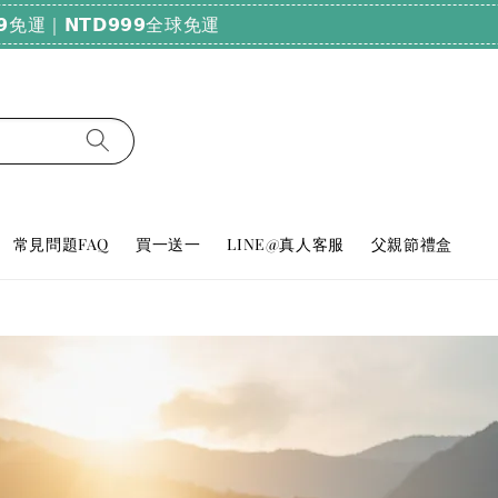
純天然好眠！輸碼𝗕𝗨𝗬𝟮𝟬𝟬𝟬，滿𝟮𝟬𝟬𝟬享𝟳𝟴折
常見問題FAQ
買一送一
LINE@真人客服
父親節禮盒