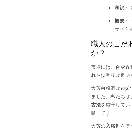
和訳：
概要：
サイク
職人のこだ
か？
市場には、合成香
れらは香りは良い
大芳白粉廠は19
ました。私たちは
古法
を厳守してい
髄」です。
大芳の
入浴剤
を使