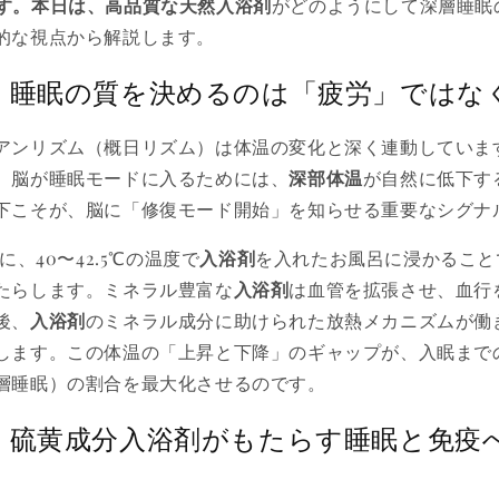
）」です。本日は、高品質な
天然入浴剤
がどのようにして深層睡眠
的な視点から解説します。
：睡眠の質を決めるのは「疲労」ではな
アンリズム（概日リズム）は体温の変化と深く連動していま
、脳が睡眠モードに入るためには、
深部体温
が自然に低下す
下こそが、脳に「修復モード開始」を知らせる重要なシグナ
に、40〜42.5℃の温度で
入浴剤
を入れたお風呂に浸かること
たらします。ミネラル豊富な
入浴剤
は血管を拡張させ、血行
後、
入浴剤
のミネラル成分に助けられた放熱メカニズムが働
します。この体温の「上昇と下降」のギャップが、入眠まで
層睡眠）の割合を最大化させるのです。
：硫黄成分入浴剤がもたらす睡眠と免疫