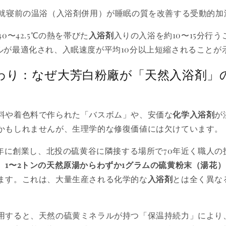
就寝前の温浴（入浴剤併用）が睡眠の質を改善する受動的加
40〜42.5℃の熱を帯びた
入浴剤
入りの入浴を約10〜15分行
ルが最適化され、入眠速度が平均10分以上短縮されることが
わり：なぜ大芳白粉廠が「天然入浴剤」
料や着色料で作られた「バスボム」や、安価な
化学入浴剤
が
かもしれませんが、生理学的な修復価値には欠けています。
56年に創業し、北投の硫黄谷に隣接する場所で70年近く職人
、
1〜2トンの天然原湯からわずか1グラムの硫黄粉末（湯花
ます。これは、大量生産される化学的な
入浴剤
とは全く異な
用すると、天然の硫黄ミネラルが持つ「保温持続力」により