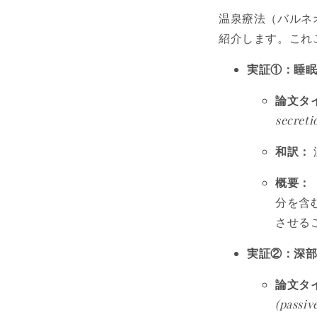
温泉療法（バルネ
紹介します。これ
実証①：睡
論文タ
secreti
和訳：
概要：
分を含
させる
実証②：深
論文タ
(passiv