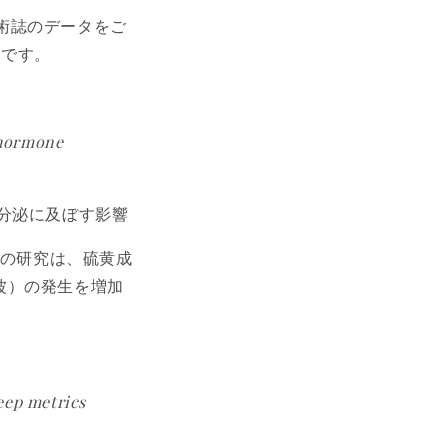
術誌のデータをご
由です。
 hormone
分泌に及ぼす影響
されたこの研究は、硫黄成
波）の発生を増加
eep metrics